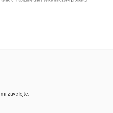
ro tento cíl nabízíme dnes velké množství produktů
mi zavolejte.