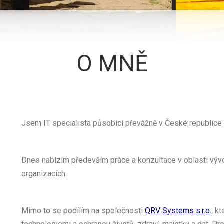
O MNĚ
Jsem IT specialista působící převážně v České republice 
Dnes nabízím především práce a konzultace v oblasti vývo
organizacích.
Mimo to se podílím na společnosti
QRV Systems s.r.o.
, k