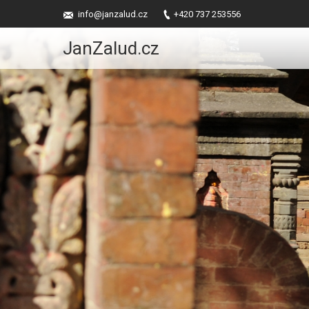
info@janzalud.cz
+420 737 253556
JanZalud.cz