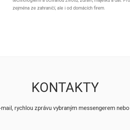
technologiemi a ochranou životů, zdraví, majetku a dat. P
zejména ze zahraničí, ale i od domácích firem.
KONTAKTY
-mail, rychlou zprávu vybraným messengerem nebo 